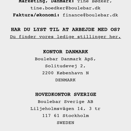
Marketing, Danmark:
Tine Bødker,
tine.boedker@boulebar.dk
Faktura/økonomi:
finance@boulebar.dk
HAR DU LYST TIL AT ARBEJDE MED OS?
Du finder vores ledige stillinger her.
KONTOR DANMARK
Boulebar Danmark ApS,
Solitudevej 2,
2200 København N
DENMARK
HOVEDKONTOR SVERIGE
Boulebar Sverige AB
Liljeholmsvägen 14, 3 tr
117 61 Stockholm
SWEDEN