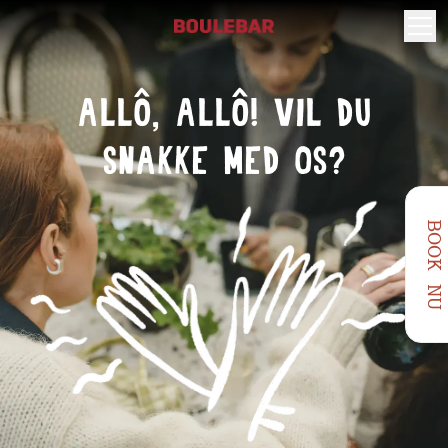
ALLô, ALLô! VIL DU
SNAKKE MED OS?
BOOK NU