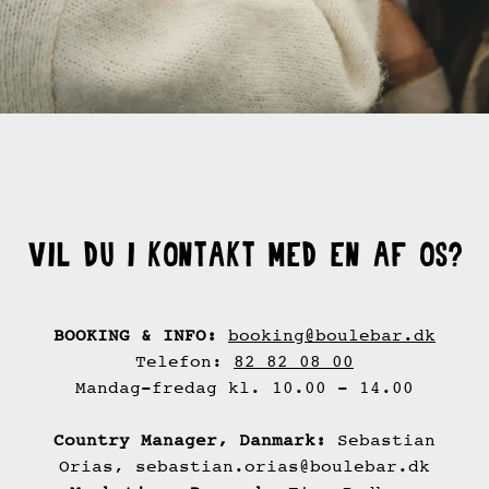
BOOKINGFORESPØRGSEL
Er I en gruppe over 30 personer?
EKSISTERENDE BOOKING
ANDRE SPØRGSMÅL
Send os en forespørgsel!
Gavekort
VIL DU I KONTAKT MED EN AF OS?
BOOKING & INFO:
booking@boulebar.dk
Telefon:
82 82 08 00
Mandag-fredag kl. 10.00 - 14.00
Country Manager, Danmark:
Sebastian
Orias, sebastian.orias@boulebar.dk