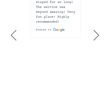
he staff
food and 
stayed for so long!
e,
The service was
Posted to
 our
beyond amazing! Very
,
fun place! Highly
and the
recommended!
🙌. It was
Posted to
y when
 many
the dining
therwise
nts