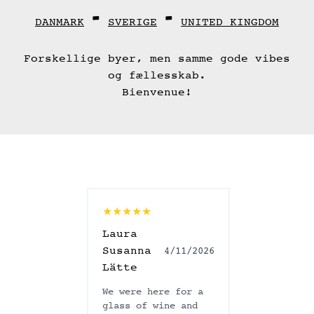
-
-
DANMARK
SVERIGE
UNITED KINGDOM
Forskellige byer, men samme gode vibes
og fællesskab.
Bienvenue!
★★★★★
★★★★☆
Laura
Avantik
4/25/2026
Susanna
Nair
4/11/2026
Lätte
e place
Good team
 young and
activity!
We were here for a
n enjoy an
accessibl
glass of wine and