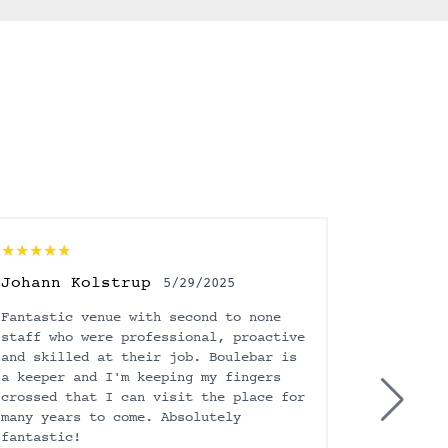
Folkets Park
★★★★★
★★★★★
Johann Kolstrup
Ivalu S
5/29/2025
Fantastic venue with second to none
Such a fu
staff who were professional, proactive
Oscar! Do
and skilled at their job. Boulebar is
petanque 
a keeper and I'm keeping my fingers
They’re c
crossed that I can visit the place for
seriously
many years to come. Absolutely
chance, a
fantastic!
that just