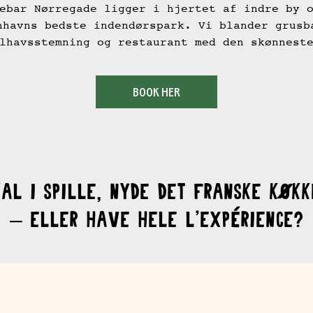
ebar Nørregade ligger i hjertet af indre by 
nhavns bedste indendørspark. Vi blander grusb
lhavsstemning og restaurant med den skønnest
BOOK HER
kal I spille, nyde det franske køkk
– eller have hele l’expérience?
SPIL Pétanque