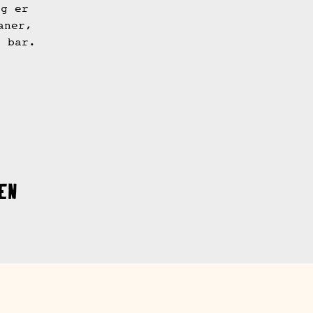
og er
aner,
e bar.
en
Le Boulebrunch
Hver weekend kl. 11–17