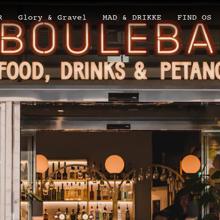
R
Glory & Gravel
MAD & DRIKKE
FIND OS