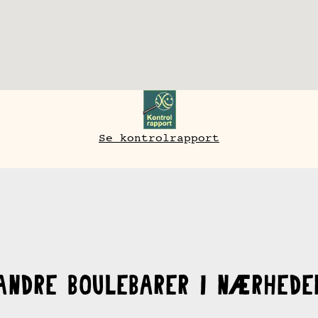
Se kontrolrapport
Andre Boulebarer i nærhede
Malmø