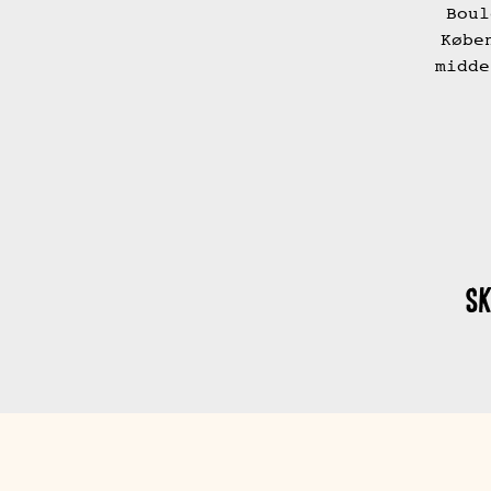
Boul
Købe
midde
S
Mad & Drikke